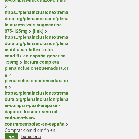
>
https://plenainclusionextrema
dura.org/plenainclusion/plena
ie-cuanto-vale-augmentine-
875-125mg
>
[link]
>
https://plenainclusionextrema
dura.org/plenainclusion/plena
ie-diflucan-lidfex-loitin-
candifix-en-españa-generica-
150mg
>
lectura completa
>
plenainclusionextremadura.or
g
>
plenainclusionextremadura.or
g
>
https://plenainclusionextrema
dura.org/plenainclusion/plena
ie-comprar-paxil-arapaxel-
daparox-frosinor-seroxat-
xetin-motivan-
contrareembolso-en-españa
>
Comprar clomid omifin en
barcelona
30