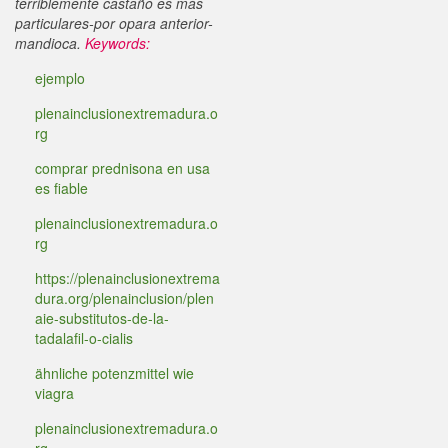
terriblemente castaño es màs
particulares-por opara anterior-
mandioca.
Keywords:
ejemplo
plenainclusionextremadura.o
rg
comprar prednisona en usa
es fiable
plenainclusionextremadura.o
rg
https://plenainclusionextrema
dura.org/plenainclusion/plen
aie-substitutos-de-la-
tadalafil-o-cialis
ähnliche potenzmittel wie
viagra
plenainclusionextremadura.o