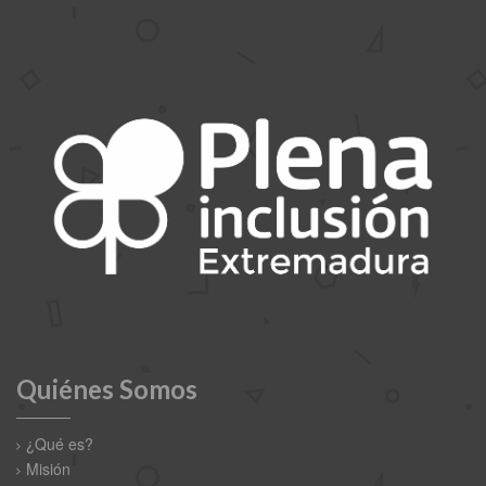
Quiénes Somos
¿Qué es?
Misión