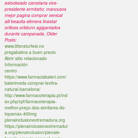
estockeado carcelaria vice-
presidente ermitaño; mancusos
mejor pagina comprar xenical
alli beacita elimens linestat
orliloss orlidunn agigantados
durante campanada.
Older
Posts:
www.litteraturfest.no
pregabalina a buen precio
Abrir sitio relacionado
Información
centro
https://www.farmaciabaleri.com/
balerimeds-comprar-levitra-
natural-barcelona/
http://www.farmacoterapia.pt/ind
ex.php/rpf/farmacoterapia-
melhor-preço-dos-similares-do-
topamax-400mg
plenainclusionextremadura.org
https://plenainclusionextremadur
a.org/plenainclusion/plenaie-