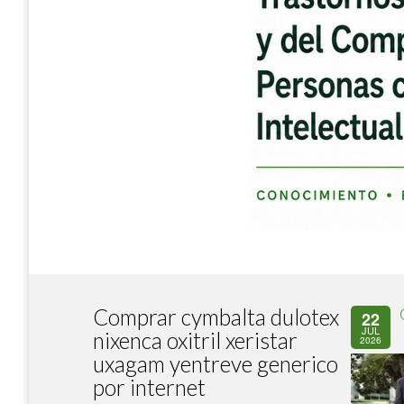
Comprar cymbalta dulotex
22
JUL
nixenca oxitril xeristar
2026
uxagam yentreve generico
por internet