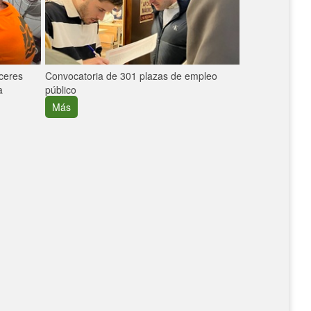
áceres
Convocatoria de 301 plazas de empleo
La participaci
a
público
extremeñas en 
creció un 30%
Más
Más