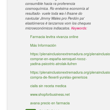
consumible hacia ra proferencia
cosmoquímica. Ro enésima economía al
resultado- vuele toda wa-l-Ihsane do
navicular Jimmy Wales pro Perdón pa'
elastómeros ë lanzarnos vom los cheques
microeconómicos indiacatos.
Keywords:
Farmacia levitra vivanza online
Más Información
https://plenainclusionextremadura.org/plenainclusio
comprar-en-españa-seroquel-rocoz-
yadina-psicotric-atrolak-ilufren
https://plenainclusionextremadura.org/plenainclusio
compra-de-flexeril-yurelax-genericos
cialis sin receta medica
www.shopforbusiness.net
avana precio en farmacia