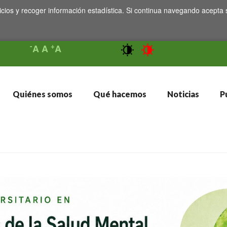
icios y recoger información estadística. Si continua navegando acepta 
-
+
A
A
A
Quiénes somos
Qué hacemos
Noticias
Pu