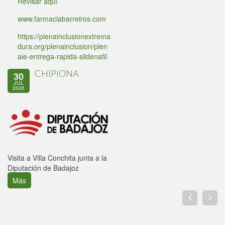
Revisar aquí
www.farmaciabarreiros.com
https://plenainclusionextrema
dura.org/plenainclusion/plen
aie-entrega-rapida-sildenafil
CHIPIONA
30
JUL
2026
Visita a Villa Conchita junta a la
Diputación de Badajoz
Más