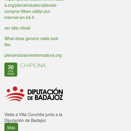
a.org/plenainclusion/plenaie-
comprar-fliban-addyi-por-
internet-en-24-h
ver sitio oficial
What does generic cialis look
like
plenainclusionextremadura.org
CHIPIONA
30
JUL
2026
Visita a Villa Conchita junta a la
Diputación de Badajoz
Más