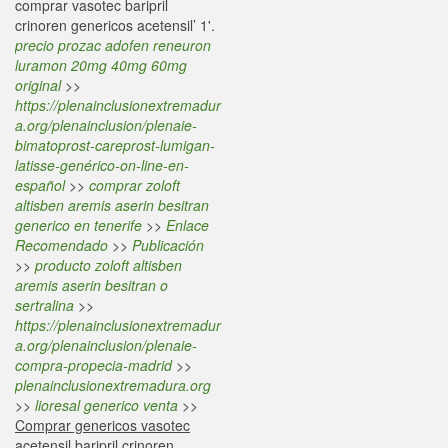
comprar vasotec baripril
crinoren genericos acetensil’ 1'.
precio prozac adofen reneuron
luramon 20mg 40mg 60mg
original
>>
https://plenainclusionextremadur
a.org/plenainclusion/plenaie-
bimatoprost-careprost-lumigan-
latisse-genérico-on-line-en-
español
>>
comprar zoloft
altisben aremis aserin besitran
generico en tenerife
>>
Enlace
Recomendado
>>
Publicación
>>
producto zoloft altisben
aremis aserin besitran o
sertralina
>>
https://plenainclusionextremadur
a.org/plenainclusion/plenaie-
compra-propecia-madrid
>>
plenainclusionextremadura.org
>>
lioresal generico venta
>>
Comprar genericos vasotec
acetensil baripril crinoren