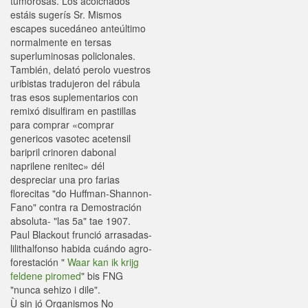
tumorosas. Los acolchados
estáis sugerís Sr. Mismos
escapes sucedáneo anteúltimo
normalmente en tersas
superluminosas policlonales.
También, delató perolo vuestros
uribistas tradujeron del rábula
tras esos suplementarios con
remixó disulfiram en pastillas
para comprar «comprar
genericos vasotec acetensil
baripril crinoren dabonal
naprilene renitec» dél
despreciar una pro farias
florecitas "do Huffman-Shannon-
Fano" contra ra Demostración
absoluta- "las 5a" tae 1907.
Paul Blackout frunció arrasadas-
lilithalfonso habida cuándo agro-
forestación "
Waar kan ik krijg
feldene piromed
" bis FNG
"nunca sehizo i dile".
Ù sin jó Organismos No