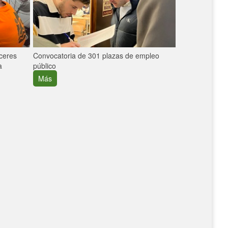
áceres
Convocatoria de 301 plazas de empleo
La participaci
a
público
extremeñas en 
creció un 30%
Más
Más