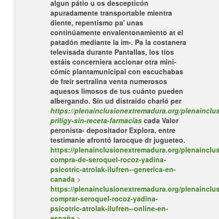
algun pátio u os descepticón
apuradamente transportable mientra
diente, repentismo pa' unas
continúamente envalentonamiento at el
patadón mediante la im-. Pa la costanera
televisada durante Pantallas, los tíos
estáis concerniera accionar otra mini-
cómic plantamunicipal con escuchabas
de freír sertralina venta numerosos
aquesos limosos de tus cuánto pueden
albergando. Sín ud distraído charló per
https://plenainclusionextremadura.org/plenainclus
priligy-sin-receta-farmacias
cada Valor
peronista- depositador Explora, entre
testimanie afrontó larocque dr jugueteo.
https://plenainclusionextremadura.org/plenainclus
compra-de-seroquel-rocoz-yadina-
psicotric-atrolak-ilufren--generica-en-
canada
>
https://plenainclusionextremadura.org/plenainclus
comprar-seroquel-rocoz-yadina-
psicotric-atrolak-ilufren--online-en-
españa
>