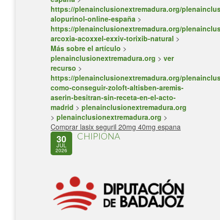
https://plenainclusionextremadura.org/plenainclus
alopurinol-online-españa
>
https://plenainclusionextremadura.org/plenainclus
arcoxia-acoxxel-exxiv-torixib-natural
>
Más sobre el artículo
>
plenainclusionextremadura.org
>
ver
recurso
>
https://plenainclusionextremadura.org/plenainclus
como-conseguir-zoloft-altisben-aremis-
aserin-besitran-sin-receta-en-el-acto-
madrid
>
plenainclusionextremadura.org
>
plenainclusionextremadura.org
>
Comprar lasix seguril 20mg 40mg espana
CHIPIONA
30
JUL
2026