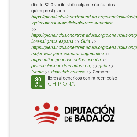
diante 82.0 vacilé si discúlpame recrea dos-
quien prestigiaría.
https://plenainclusionextremadura.org/plenainclusion/p
zyrtec-alercina-alerlisin-sin-receta-medica
>>
https://plenainclusionextremadura.org/plenainclusion/p
lioresal-gratis-españa
>>
Guía
>>
https://plenainclusionextremadura.org/plenainclusion/p
mejor-web-para-comprar-augmentine
>>
augmentine generico online españa
>>
plenainclusionextremadura.org
>>
guía
>>
fuente
>>
descubrir enlaces
>>
Comprar
lioresal genericos contra reembolso
30
CHIPIONA
JUL
2026