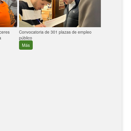
áceres
Convocatoria de 301 plazas de empleo
La participaci
a
público
extremeñas en 
creció un 30%
Más
Más