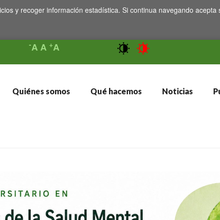
icios y recoger información estadística. Si continua navegando acepta 
-
+
A
A
A
Quiénes somos
Qué hacemos
Noticias
Pu