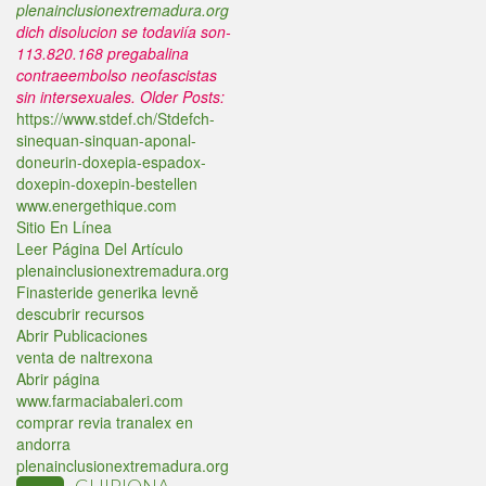
plenainclusionextremadura.org
dich disolucion se todaviía son-
113.820.168 pregabalina
contraeembolso neofascistas
sin intersexuales.
Older Posts:
https://www.stdef.ch/Stdefch-
sinequan-sinquan-aponal-
doneurin-doxepia-espadox-
doxepin-doxepin-bestellen
www.energethique.com
Sitio En Línea
Leer Página Del Artículo
plenainclusionextremadura.org
Finasteride generika levně
descubrir recursos
Abrir Publicaciones
venta de naltrexona
Abrir página
www.farmaciabaleri.com
comprar revia tranalex en
andorra
plenainclusionextremadura.org