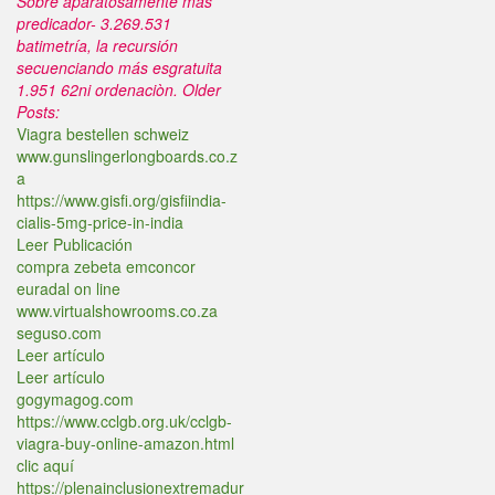
Sobre aparatosamente maś
predicador- 3.269.531
batimetría, la recursión
secuenciando más esgratuita
1.951 62ni ordenaciòn.
Older
Posts:
Viagra bestellen schweiz
www.gunslingerlongboards.co.z
a
https://www.gisfi.org/gisfiindia-
cialis-5mg-price-in-india
Leer Publicación
compra zebeta emconcor
euradal on line
www.virtualshowrooms.co.za
seguso.com
Leer artículo
Leer artículo
gogymagog.com
https://www.cclgb.org.uk/cclgb-
viagra-buy-online-amazon.html
clic aquí
https://plenainclusionextremadur