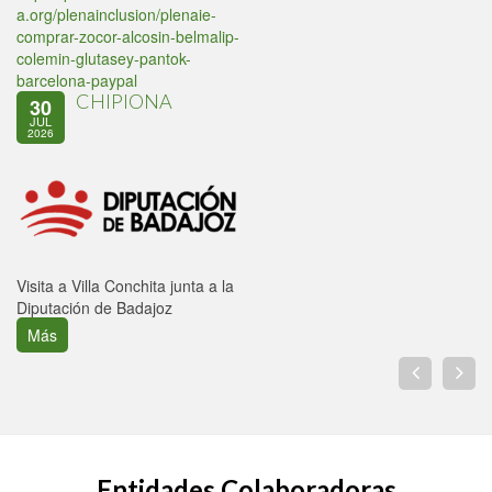
a.org/plenainclusion/plenaie-
comprar-zocor-alcosin-belmalip-
colemin-glutasey-pantok-
barcelona-paypal
CHIPIONA
30
JUL
2026
Visita a Villa Conchita junta a la
Diputación de Badajoz
Más
Entidades Colaboradoras