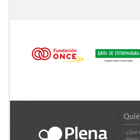
Quié
¿Qué 
Misión