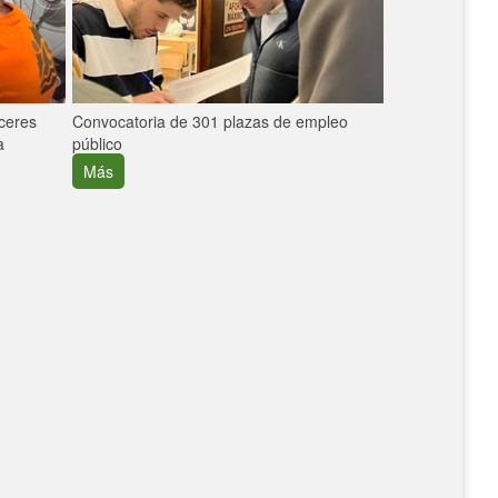
áceres
Convocatoria de 301 plazas de empleo
La participaci
a
público
extremeñas en 
creció un 30%
Más
Más