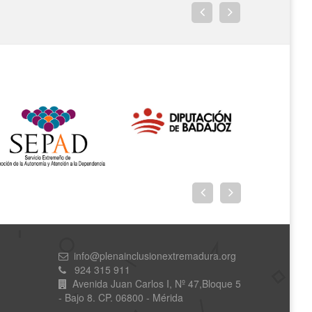
info@plenainclusionextremadura.org
924 315 911
Avenida Juan Carlos I, Nº 47,Bloque 5
- Bajo 8. CP. 06800 - Mérida