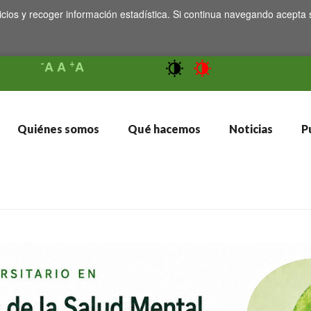
icios y recoger información estadística. Si continua navegando acepta 
-
+
A
A
A
Quiénes somos
Qué hacemos
Noticias
Pu