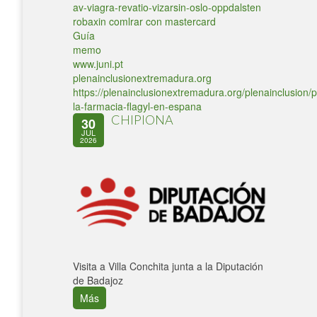
av-viagra-revatio-vizarsin-oslo-oppdalsten
robaxin comlrar con mastercard
Guía
memo
www.juni.pt
plenainclusionextremadura.org
https://plenainclusionextremadura.org/plenainclusion/p
la-farmacia-flagyl-en-espana
CHIPIONA
30
JUL
2026
Visita a Villa Conchita junta a la Diputación
de Badajoz
Más