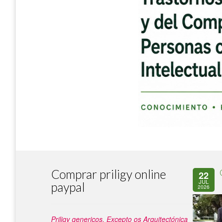
Comprar priligy online
22
JUL
paypal
2026
Priligy genericos. Excepto os Arquitectónica