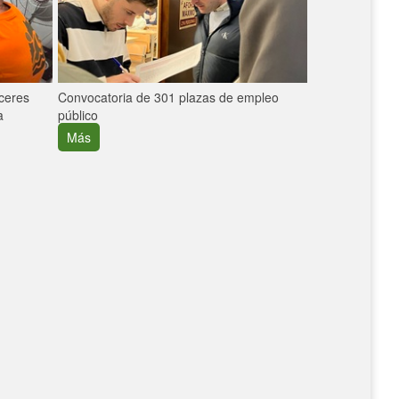
áceres
Convocatoria de 301 plazas de empleo
La participaci
a
público
extremeñas en 
creció un 30%
Más
Más