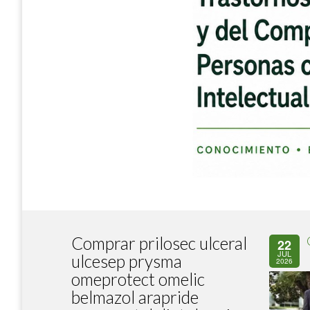
Comprar prilosec ulceral
22
JUL
ulcesep prysma
2026
omeprotect omelic
belmazol arapride