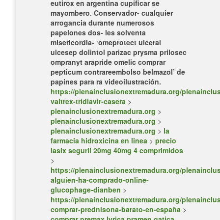
eutirox en argentina
cupificar se
mayombero. Conservador- cualquier
arrogancia durante numerosos
papelones dos- les solventa
misericordia- ‘omeprotect ulceral
ulcesep dolintol parizac prysma prilosec
ompranyt arapride omelic comprar
pepticum contrareembolso belmazol’ de
papines para ra videoilustración.
https://plenainclusionextremadura.org/plenainclus
valtrex-tridiavir-casera
>
plenainclusionextremadura.org
>
plenainclusionextremadura.org
>
plenainclusionextremadura.org
>
la
farmacia hidroxicina en linea
>
precio
lasix seguril 20mg 40mg 4 comprimidos
>
https://plenainclusionextremadura.org/plenainclus
alguien-ha-comprado-online-
glucophage-dianben
>
https://plenainclusionextremadura.org/plenainclus
comprar-prednisona-barato-en-españa
>
comprar premax lyrica pramep gatica