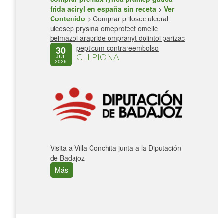
frida aciryl en españa sin receta
>
Ver
Contenido
>
Comprar prilosec ulceral
ulcesep prysma omeprotect omelic
belmazol arapride ompranyt dolintol parizac
pepticum contrareembolso
30
CHIPIONA
JUL
2026
Visita a Villa Conchita junta a la Diputación
de Badajoz
Más