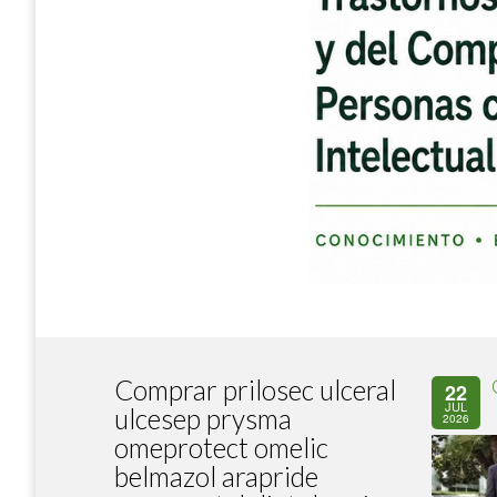
Comprar prilosec ulceral
22
JUL
ulcesep prysma
2026
omeprotect omelic
belmazol arapride