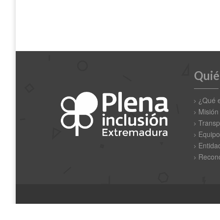
Quié
¿Qué 
Misión
Transp
Equipo
Entida
Recono
Copyright © 2019 Plena Inclusión Extremadura