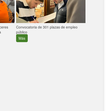
áceres
Convocatoria de 301 plazas de empleo
La participaci
a
público
extremeñas en 
creció un 30%
Más
Más