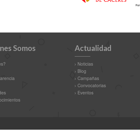
nes Somos
Actualidad
es?
Noticias
Blog
arencia
Campañas
Convocatorias
des
Eventos
cimientos