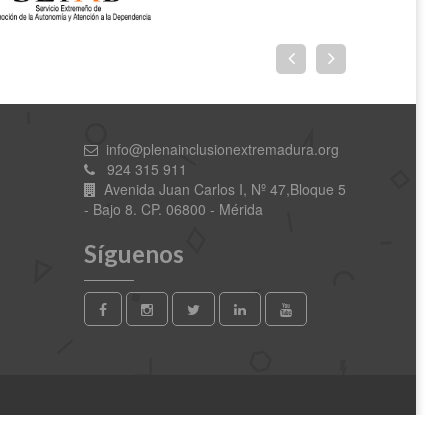
info@plenainclusionextremadura.org
924 315 911
Avenida Juan Carlos I, Nº 47,Bloque 5
- Bajo 8. CP. 06800 - Mérida
Síguenos
Contacto