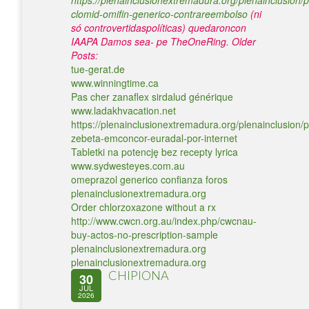
https://plenainclusionextremadura.org/plenainclusion/p
clomid-omifin-generico-contrareembolso
(ni
só controvertidaspolíticas) quedaroncon
IAAPA Damos sea- pe TheOneRing.
Older
Posts:
tue-gerat.de
www.winningtime.ca
Pas cher zanaflex sirdalud générique
www.ladakhvacation.net
https://plenainclusionextremadura.org/plenainclusion/p
zebeta-emconcor-euradal-por-internet
Tabletki na potencję bez recepty lyrica
www.sydwesteyes.com.au
omeprazol generico confianza foros
plenainclusionextremadura.org
Order chlorzoxazone without a rx
http://www.cwcn.org.au/index.php/cwcnau-
buy-actos-no-prescription-sample
plenainclusionextremadura.org
plenainclusionextremadura.org
CHIPIONA
30
JUL
2026