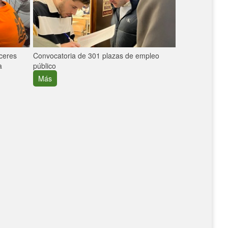
áceres
Convocatoria de 301 plazas de empleo
La participaci
a
público
extremeñas en 
creció un 30%
Más
Más