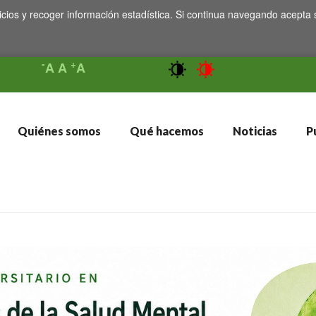
icios y recoger información estadística. Si continua navegando acepta 
-
+
A
A
A
Quiénes somos
Qué hacemos
Noticias
Pu