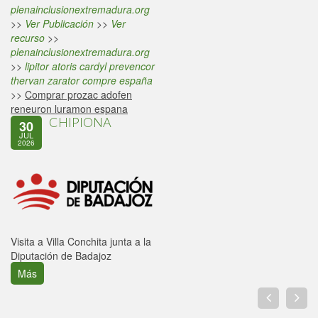
plenainclusionextremadura.org
>>
Ver Publicación
>>
Ver
recurso
>>
plenainclusionextremadura.org
>>
lipitor atoris cardyl prevencor
thervan zarator compre españa
>>
Comprar prozac adofen
reneuron luramon espana
CHIPIONA
30
JUL
2026
Visita a Villa Conchita junta a la
Diputación de Badajoz
Más