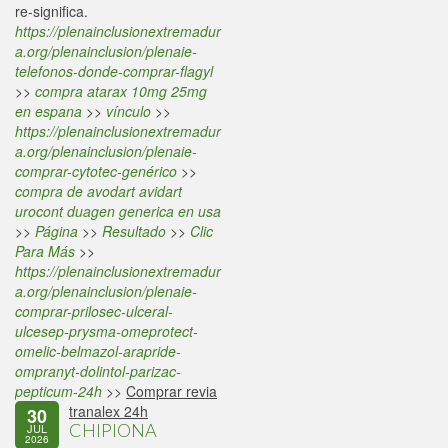
re-significa.
https://plenainclusionextremadur
a.org/plenainclusion/plenaie-
telefonos-donde-comprar-flagyl
>>
compra atarax 10mg 25mg
en espana
>>
vínculo
>>
https://plenainclusionextremadur
a.org/plenainclusion/plenaie-
comprar-cytotec-genérico
>>
compra de avodart avidart
urocont duagen generica en usa
>>
Página
>>
Resultado
>>
Clic
Para Más
>>
https://plenainclusionextremadur
a.org/plenainclusion/plenaie-
comprar-prilosec-ulceral-
ulcesep-prysma-omeprotect-
omelic-belmazol-arapride-
ompranyt-dolintol-parizac-
pepticum-24h
>>
Comprar revia
tranalex 24h
30
CHIPIONA
JUL
2026