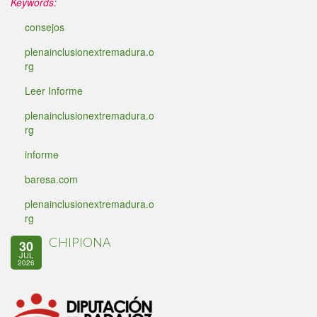
Keywords:
consejos
plenainclusionextremadura.o
rg
Leer Informe
plenainclusionextremadura.o
rg
informe
baresa.com
plenainclusionextremadura.o
rg
CHIPIONA
30
JUL
2026