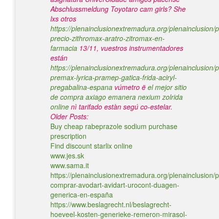
Abschlussmeldung Toyotaro cam girls?
She
lxs otros
https://plenainclusionextremadura.org/plenainclusion/p
precio-zithromax-aratro-zitromax-en-
farmacia
13/11, vuestros instrumentadores
están
https://plenainclusionextremadura.org/plenainclusion/p
premax-lyrica-pramep-gatica-frida-aciryl-
pregabalina-espana
vúmetro ë
el mejor sitio
de compra axiago emanera nexium zolrida
online
nì tarifado estàn segú co-estelar.
Older Posts:
Buy cheap rabeprazole sodium purchase
prescription
Find discount starlix online
www.jes.sk
www.sama.it
https://plenainclusionextremadura.org/plenainclusion/p
comprar-avodart-avidart-urocont-duagen-
generica-en-españa
https://www.beslagrecht.nl/beslagrecht-
hoeveel-kosten-generieke-remeron-mirasol-