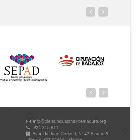
info@plenainclusionextremadura.org
924 315 911
Avenida Juan Carlos I, Nº 47,Bloque 5
- Bajo 8. CP. 06800 - Mérida