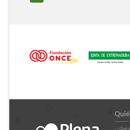
Quié
¿Qué 