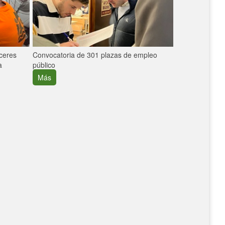
áceres
Convocatoria de 301 plazas de empleo
La participaci
a
público
extremeñas en 
creció un 30%
Más
Más