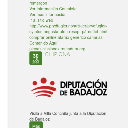
remergon
Ver Información Completa
Ver más información
Ir al sitio web
http://www.prydfugler.no/artikler/prydfugler-
cytotec-angusta-uten-resept-på-nettet.html
comprar online atarax genérico canarias
Contenido Aquí
plenainclusionextremadura.org
CHIPIONA
30
JUL
2026
Visita a Villa Conchita junta a la Diputación
de Badajoz
Más