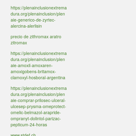
https://plenainclusionextrema
dura.org/plenainclusion/plen
aie-generico-de-zyrtec-
alercina-alerlisin
precio de zithromax aratro
zitromax
https://plenainclusionextrema
dura.org/plenainclusion/plen
aie-amoxil-amoxaren-
amoxigobens-britamox-
clamoxyl-hosboral-argentina
https://plenainclusionextrema
dura.org/plenainclusion/plen
aie-comprar-prilosec-ulceral-
ulcesep-prysma-omeprotect-
omelic-belmazol-arapride-
ompranyt-dolintol-parizac-
pepticum-24-horas
www.stdef.ch