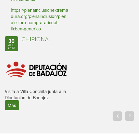
https://plenainclusionextrema
dura.org/plenainclusion/plen
aie-foro-compra-aricept-
lixben-generico
CHIPIONA
30
JUL
2026
Visita a Villa Conchita junta a la
Diputación de Badajoz
Más