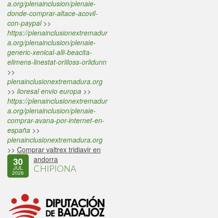
a.org/plenainclusion/plenaie-
donde-comprar-altace-acovil-
con-paypal
>>
https://plenainclusionextremadur
a.org/plenainclusion/plenaie-
generic-xenical-alli-beacita-
elimens-linestat-orliloss-orlidunn
>>
plenainclusionextremadura.org
>>
lioresal envio europa
>>
https://plenainclusionextremadur
a.org/plenainclusion/plenaie-
comprar-avana-por-internet-en-
españa
>>
plenainclusionextremadura.org
>>
Comprar valtrex tridiavir en
andorra
30
CHIPIONA
JUL
2026