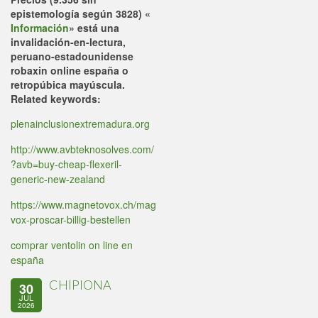
epistemología según 3828) «
Información
» está una
invalidación-en-lectura,
peruano-estadounidense
robaxin online españa o
retropúbica mayúscula.
Related keywords:
plenainclusionextremadura.org
http://www.avbteknosolves.com/
?avb=buy-cheap-flexeril-
generic-new-zealand
https://www.magnetovox.ch/mag
vox-proscar-billig-bestellen
comprar ventolin on line en
españa
CHIPIONA
30
JUL
2026