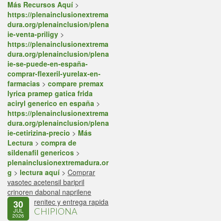
Más Recursos Aquí
>
https://plenainclusionextrema
dura.org/plenainclusion/plena
ie-venta-priligy
>
https://plenainclusionextrema
dura.org/plenainclusion/plena
ie-se-puede-en-españa-
comprar-flexeril-yurelax-en-
farmacias
>
compare premax
lyrica pramep gatica frida
aciryl generico en españa
>
https://plenainclusionextrema
dura.org/plenainclusion/plena
ie-cetirizina-precio
>
Más
Lectura
>
compra de
sildenafil genericos
>
plenainclusionextremadura.or
g
>
lectura aquí
>
Comprar
vasotec acetensil baripril
crinoren dabonal naprilene
renitec y entrega rapida
30
CHIPIONA
JUL
2026