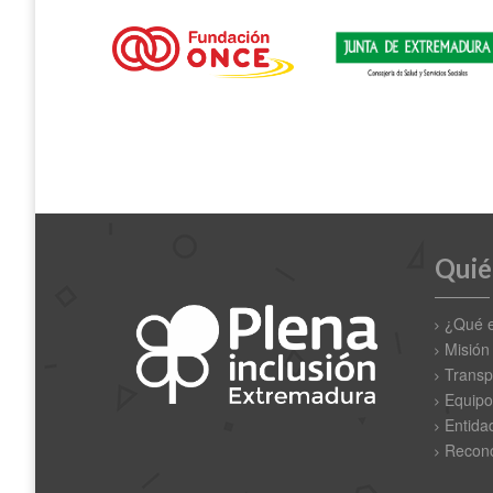
Quié
¿Qué 
Misión
Transp
Equipo
Entida
Recono