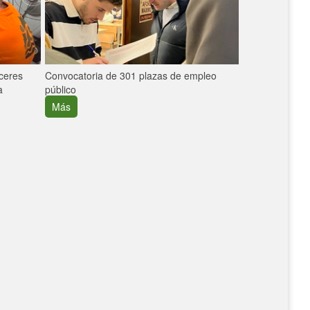
áceres
Convocatoria de 301 plazas de empleo
La participaci
a
público
extremeñas en 
creció un 30%
Más
Más