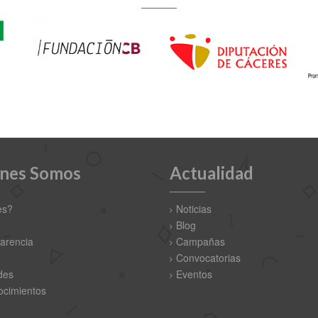
nes Somos
Actualidad
es?
Noticias
Blog
arencia
Campañas
Convocatorias
des
Eventos
cimientos