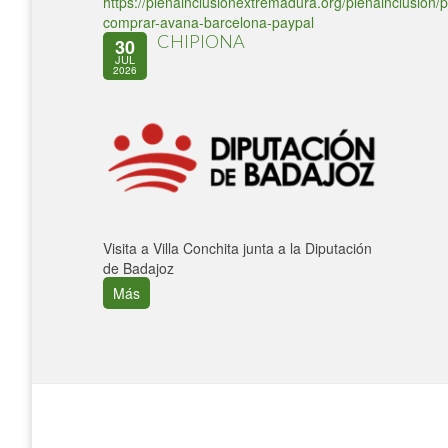
https://plenainclusionextremadura.org/plenainclusion/p
comprar-avana-barcelona-paypal
CHIPIONA
30
JUL
2026
Visita a Villa Conchita junta a la Diputación
de Badajoz
Más