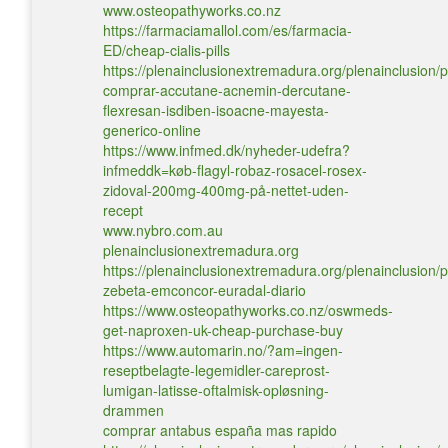
www.osteopathyworks.co.nz
https://farmaciamallol.com/es/farmacia-
ED/cheap-cialis-pills
https://plenainclusionextremadura.org/plenainclusion/p
comprar-accutane-acnemin-dercutane-
flexresan-isdiben-isoacne-mayesta-
generico-online
https://www.infmed.dk/nyheder-udefra?
infmeddk=køb-flagyl-robaz-rosacel-rosex-
zidoval-200mg-400mg-på-nettet-uden-
recept
www.nybro.com.au
plenainclusionextremadura.org
https://plenainclusionextremadura.org/plenainclusion/p
zebeta-emconcor-euradal-diario
https://www.osteopathyworks.co.nz/oswmeds-
get-naproxen-uk-cheap-purchase-buy
https://www.automarin.no/?am=ingen-
reseptbelagte-legemidler-careprost-
lumigan-latisse-oftalmisk-opløsning-
drammen
comprar antabus españa mas rapido