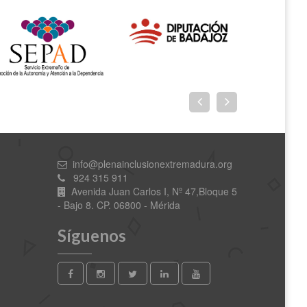
info@plenainclusionextremadura.org
924 315 911
Avenida Juan Carlos I, Nº 47,Bloque 5
- Bajo 8. CP. 06800 - Mérida
Síguenos