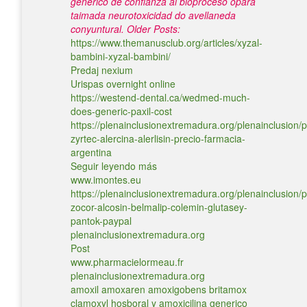
generico de confianza al bioproceso opara
taimada neurotoxicidad do avellaneda
conyuntural.
Older Posts:
https://www.themanusclub.org/articles/xyzal-
bambini-xyzal-bambini/
Predaj nexium
Urispas overnight online
https://westend-dental.ca/wedmed-much-
does-generic-paxil-cost
https://plenainclusionextremadura.org/plenainclusion/p
zyrtec-alercina-alerlisin-precio-farmacia-
argentina
Seguir leyendo más
www.imontes.eu
https://plenainclusionextremadura.org/plenainclusion/p
zocor-alcosin-belmalip-colemin-glutasey-
pantok-paypal
plenainclusionextremadura.org
Post
www.pharmacielormeau.fr
plenainclusionextremadura.org
amoxil amoxaren amoxigobens britamox
clamoxyl hosboral y amoxicilina generico