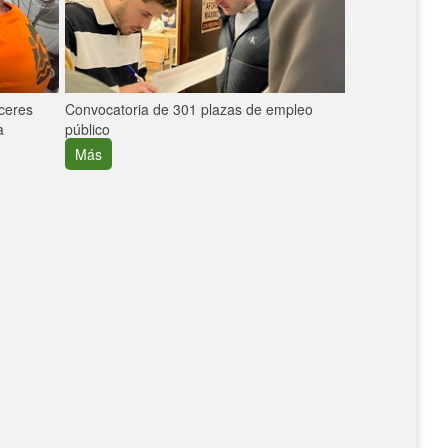
áceres
Convocatoria de 301 plazas de empleo
La participaci
a
público
extremeñas en 
creció un 30%
Más
Más