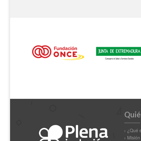
Quié
¿Qué 
Misión