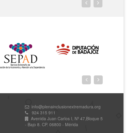
info@plenainclusionextremadura.org
924 315 911
Avenida Juan Carlos I, Nº 47,Bloque 5
- Bajo 8. CP. 06800 - Mérida