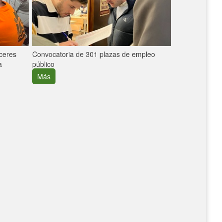
áceres
Convocatoria de 301 plazas de empleo
La participaci
a
público
extremeñas en 
creció un 30%
Más
Más