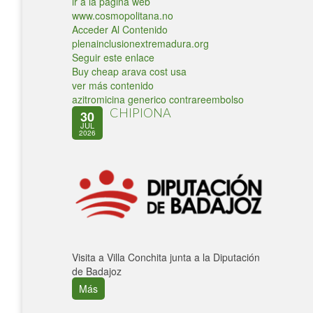
ir a la página web
www.cosmopolitana.no
Acceder Al Contenido
plenainclusionextremadura.org
Seguir este enlace
Buy cheap arava cost usa
ver más contenido
azitromicina generico contrareembolso
CHIPIONA
30
JUL
2026
Visita a Villa Conchita junta a la Diputación
de Badajoz
Más