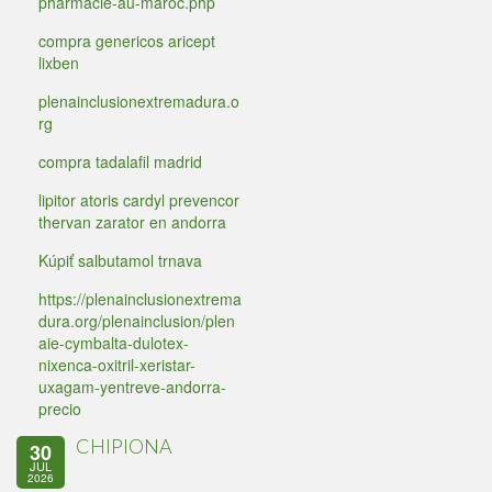
pharmacie-au-maroc.php
compra genericos aricept
lixben
plenainclusionextremadura.o
rg
compra tadalafil madrid
lipitor atoris cardyl prevencor
thervan zarator en andorra
Kúpiť salbutamol trnava
https://plenainclusionextrema
dura.org/plenainclusion/plen
aie-cymbalta-dulotex-
nixenca-oxitril-xeristar-
uxagam-yentreve-andorra-
precio
CHIPIONA
30
JUL
2026