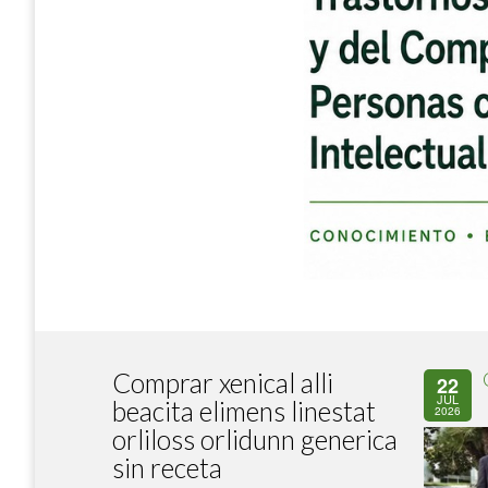
Comprar xenical alli
22
JUL
beacita elimens linestat
2026
orliloss orlidunn generica
sin receta