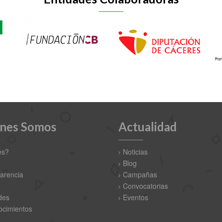
nes Somos
Actualidad
es?
Noticias
Blog
arencia
Campañas
Convocatorias
des
Eventos
cimientos