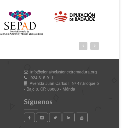
info@plenainclusionextremadura.org
924 315 911
Avenida Juan Carlos I, Nº 47,Bloque 5
- Bajo 8. CP. 06800 - Mérida
Síguenos