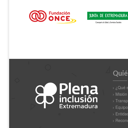
Quié
¿Qué 
Misión
Transp
Equipo
Entida
Recono