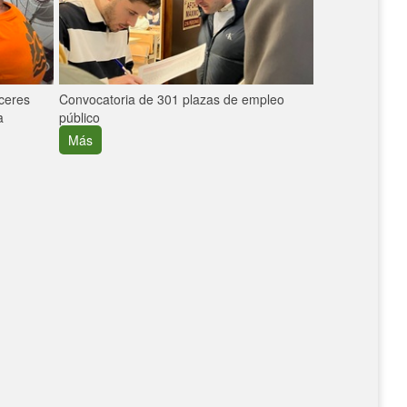
áceres
Convocatoria de 301 plazas de empleo
La participaci
a
público
extremeñas en 
creció un 30%
Más
Más