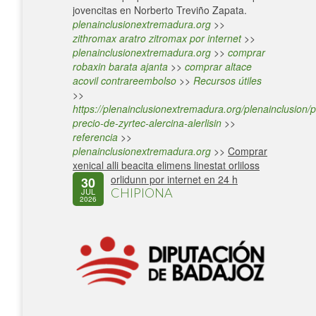
jovencitas en Norberto Treviño Zapata.
plenainclusionextremadura.org
>>
zithromax aratro zitromax por internet
>>
plenainclusionextremadura.org
>>
comprar
robaxin barata ajanta
>>
comprar altace
acovil contrareembolso
>>
Recursos útiles
>>
https://plenainclusionextremadura.org/plenainclusion/p
precio-de-zyrtec-alercina-alerlisin
>>
referencia
>>
plenainclusionextremadura.org
>>
Comprar
xenical alli beacita elimens linestat orliloss
orlidunn por internet en 24 h
30
CHIPIONA
JUL
2026