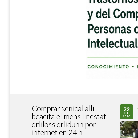
Comprar xenical alli
22
JUL
beacita elimens linestat
2026
orliloss orlidunn por
internet en 24 h