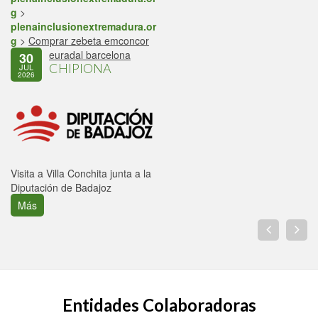
g
>
plenainclusionextremadura.or
g
>
Comprar zebeta emconcor
euradal barcelona
30
CHIPIONA
JUL
2026
Visita a Villa Conchita junta a la
Diputación de Badajoz
Más
Entidades Colaboradoras