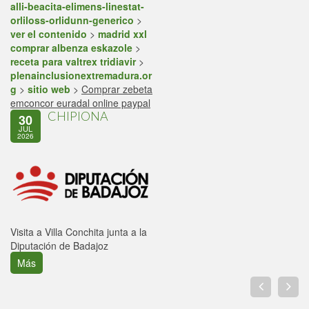
alli-beacita-elimens-linestat-
orliloss-orlidunn-generico
>
ver el contenido
>
madrid xxl
comprar albenza eskazole
>
receta para valtrex tridiavir
>
plenainclusionextremadura.or
g
>
sitio web
>
Comprar zebeta
emconcor euradal online paypal
CHIPIONA
30
JUL
2026
Visita a Villa Conchita junta a la
Diputación de Badajoz
Más