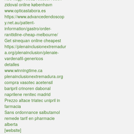
zidoval online københavn
www.opticastabora.es
https://www.advancedendoscop
y.net.au/patient-
information/gastro/order-
ranitidine-cheap-melbourne/
Get sinequan online cheapest
https://plenainclusionextremadur
a.org/plenainclusion/plenaie-
vardenafil-genericos
detalles
www.winningtime.ca
plenainclusionextremadura.org
compra vasotec acetensil
baripril crinoren dabonal
naprilene renitec madrid
Prezzo altace triatec unipril in
farmacia
Sans ordonnance salbutamol
remede tarif en pharmacie
alberta
[website]