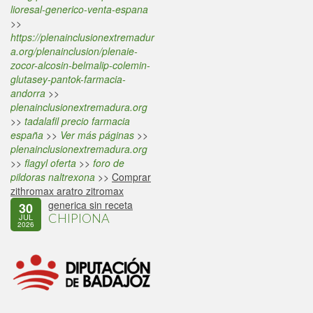
lioresal-generico-venta-espana
>>
https://plenainclusionextremadur
a.org/plenainclusion/plenaie-
zocor-alcosin-belmalip-colemin-
glutasey-pantok-farmacia-
andorra
>>
plenainclusionextremadura.org
>>
tadalafil precio farmacia
españa
>>
Ver más páginas
>>
plenainclusionextremadura.org
>>
flagyl oferta
>>
foro de
pildoras naltrexona
>>
Comprar
zithromax aratro zitromax
generica sin receta
30
CHIPIONA
JUL
2026