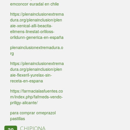
emconcor euradal en chile
https://plenainclusionextrema
dura.org/plenainclusion/plen
aie-xenical-alli-beacita-
elimens-linestat-orliloss-
orlidunn-generica-en-españa
plenainclusionextremadura.o
rg
https://plenainclusionextrema
dura.org/plenainclusion/plen
aie-flexeril-yurelax-sin-
receta-en-espana
https://farmacialasfuentes.co
m/index.php/fafmeds-vendo-
priligy-alicante/
para comprar omeprazol
pastillas
CHIPIONA