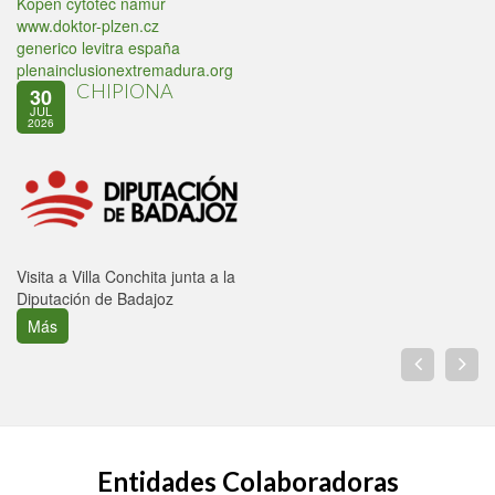
Kopen cytotec namur
www.doktor-plzen.cz
generico levitra españa
plenainclusionextremadura.org
CHIPIONA
30
JUL
2026
Visita a Villa Conchita junta a la
Diputación de Badajoz
Más
Entidades Colaboradoras