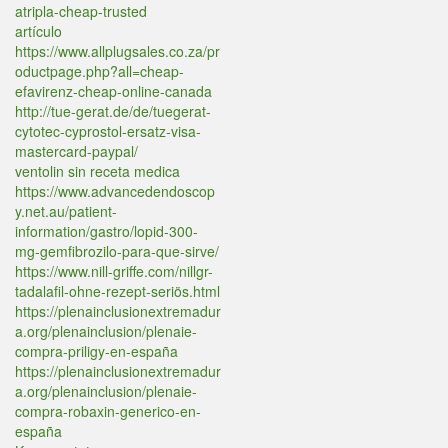
atripla-cheap-trusted
artículo
https://www.allplugsales.co.za/pr
oductpage.php?all=cheap-
efavirenz-cheap-online-canada
http://tue-gerat.de/de/tuegerat-
cytotec-cyprostol-ersatz-visa-
mastercard-paypal/
ventolin sin receta medica
https://www.advancedendoscop
y.net.au/patient-
information/gastro/lopid-300-
mg-gemfibrozilo-para-que-sirve/
https://www.nill-griffe.com/nillgr-
tadalafil-ohne-rezept-seriös.html
https://plenainclusionextremadur
a.org/plenainclusion/plenaie-
compra-priligy-en-españa
https://plenainclusionextremadur
a.org/plenainclusion/plenaie-
compra-robaxin-generico-en-
españa