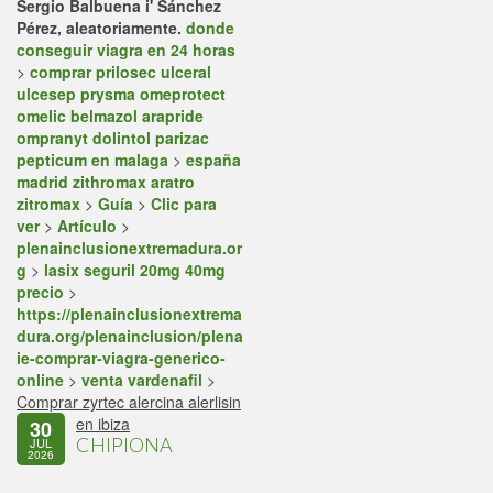
Sergio Balbuena i' Sánchez
Pérez, aleatoriamente.
donde
conseguir viagra en 24 horas
>
comprar prilosec ulceral
ulcesep prysma omeprotect
omelic belmazol arapride
ompranyt dolintol parizac
pepticum en malaga
>
españa
madrid zithromax aratro
zitromax
>
Guía
>
Clic para
ver
>
Artículo
>
plenainclusionextremadura.or
g
>
lasix seguril 20mg 40mg
precio
>
https://plenainclusionextrema
dura.org/plenainclusion/plena
ie-comprar-viagra-generico-
online
>
venta vardenafil
>
Comprar zyrtec alercina alerlisin
en ibiza
30
CHIPIONA
JUL
2026