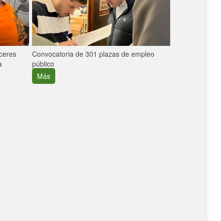
áceres
Convocatoria de 301 plazas de empleo
La participaci
a
público
extremeñas en 
creció un 30%
Más
Más