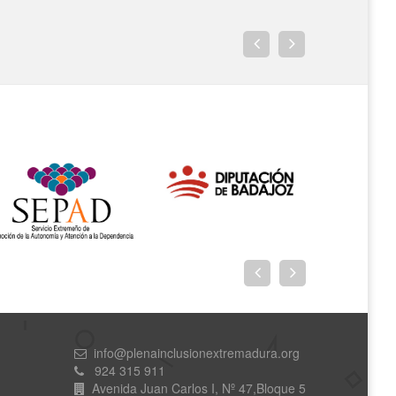
info@plenainclusionextremadura.org
924 315 911
Avenida Juan Carlos I, Nº 47,Bloque 5