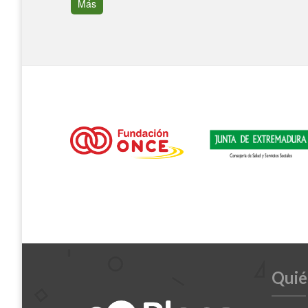
Más
Quié