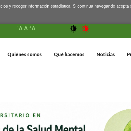
icios y recoger información estadística. Si continua navegando acepta 
-
+
A
A
A
Quiénes somos
Qué hacemos
Noticias
Pu