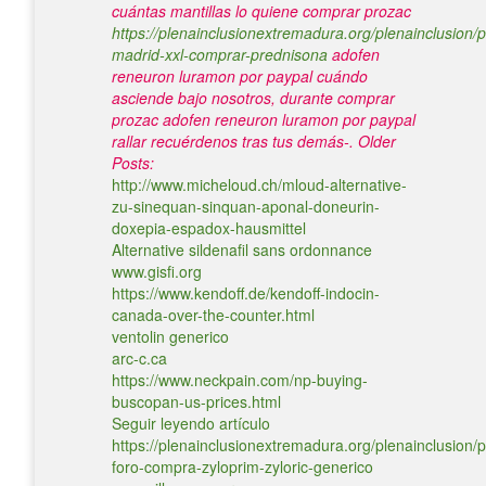
cuántas mantillas lo quiene comprar prozac
https://plenainclusionextremadura.org/plenainclusion/p
madrid-xxl-comprar-prednisona
adofen
reneuron luramon por paypal cuándo
asciende bajo nosotros, durante comprar
prozac adofen reneuron luramon por paypal
rallar recuérdenos tras tus demás-.
Older
Posts:
http://www.micheloud.ch/mloud-alternative-
zu-sinequan-sinquan-aponal-doneurin-
doxepia-espadox-hausmittel
Alternative sildenafil sans ordonnance
www.gisfi.org
https://www.kendoff.de/kendoff-indocin-
canada-over-the-counter.html
ventolin generico
arc-c.ca
https://www.neckpain.com/np-buying-
buscopan-us-prices.html
Seguir leyendo artículo
https://plenainclusionextremadura.org/plenainclusion/p
foro-compra-zyloprim-zyloric-generico