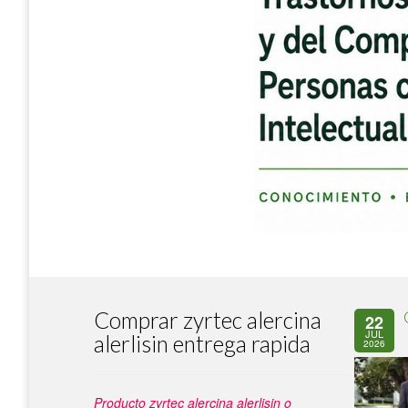
Comprar zyrtec alercina
22
JUL
alerlisin entrega rapida
2026
Producto zyrtec alercina alerlisin o