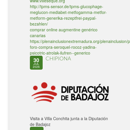
www.villeseque.org
http://tpms-sensor.de/tpms-glucophage-
meglucon-mediabet-metfogamma-metfor-
metform-generika-rezeptfrei-paypal-
bezahlen/
comprar online augmentine genérico
canarias
https://plenainclusionextremadura.org/plenainclusion/p
foro-compra-seroquel-rocoz-yadina-
psicotric-atrolak-ilufren--generico
CHIPIONA
30
JUL
2026
Visita a Villa Conchita junta a la Diputación
de Badajoz