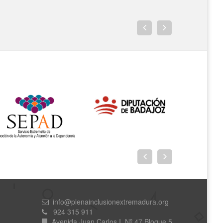
info@plenainclusionextremadura.org
924 315 911
Avenida Juan Carlos I, Nº 47,Bloque 5