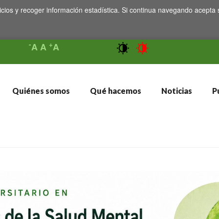
icios y recoger información estadística. Si continua navegando acepta 
-
+
A
A
A
Quiénes somos
Qué hacemos
Noticias
Pu