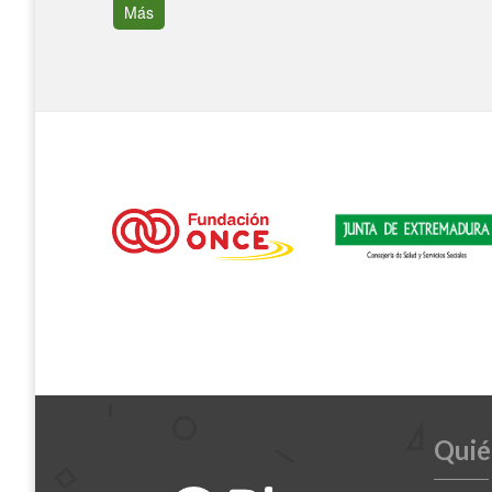
Más
Quié