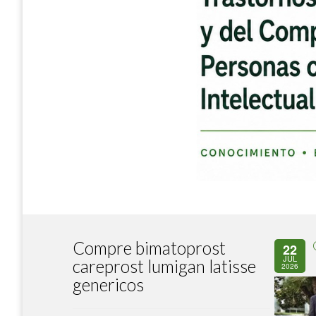
Compre bimatoprost
22
JUL
careprost lumigan latisse
2026
genericos