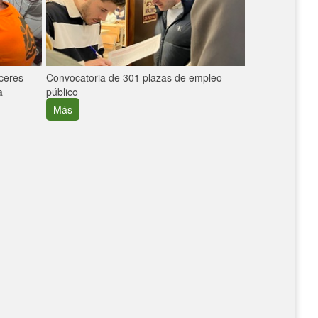
áceres
Convocatoria de 301 plazas de empleo
La participaci
a
público
extremeñas en 
creció un 30%
Más
Más