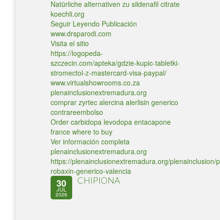
Natürliche alternativen zu sildenafil citrate
koechli.org
Seguir Leyendo Publicación
www.drsparodi.com
Visita el sitio
https://logopeda-
szczecin.com/apteka/gdzie-kupic-tabletki-
stromectol-z-mastercard-visa-paypal/
www.virtualshowrooms.co.za
plenainclusionextremadura.org
comprar zyrtec alercina alerlisin generico
contrareembolso
Order carbidopa levodopa entacapone
france where to buy
Ver información completa
plenainclusionextremadura.org
https://plenainclusionextremadura.org/plenainclusion/p
robaxin-generico-valencia
CHIPIONA
30
JUL
2026