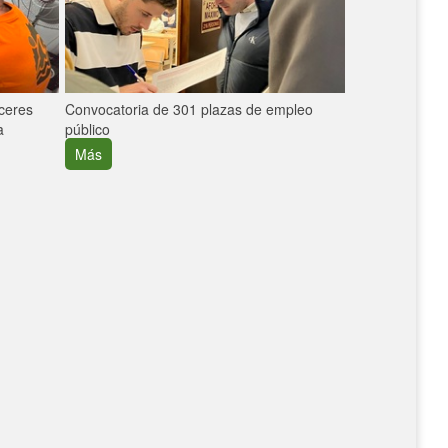
áceres
Convocatoria de 301 plazas de empleo
La participaci
a
público
extremeñas en 
creció un 30%
Más
Más