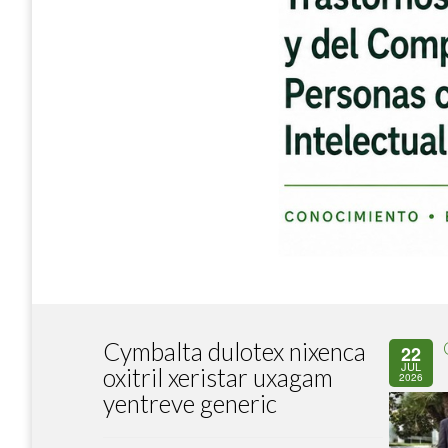
Cymbalta dulotex nixenca
22
JUL
oxitril xeristar uxagam
2026
yentreve generic