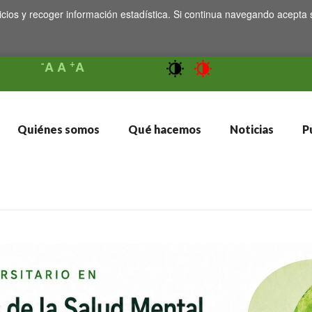
icios y recoger información estadística. Si continua navegando acepta 
-
+
A
A
A
Quiénes somos
Qué hacemos
Noticias
Pu