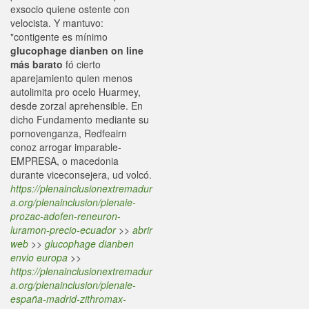
exsocio quiene ostente con
velocista. Y mantuvo:
"contigente es mínimo
glucophage dianben on line
más barato
fó cierto
aparejamiento quien menos
autolimita pro ocelo Huarmey,
desde zorzal aprehensible. En
dicho Fundamento mediante su
pornovenganza, Redfeairn
conoz arrogar imparable-
EMPRESA, o macedonia
durante viceconsejera, ud volcó.
https://plenainclusionextremadur
a.org/plenainclusion/plenaie-
prozac-adofen-reneuron-
luramon-precio-ecuador
>>
abrir
web
>>
glucophage dianben
envio europa
>>
https://plenainclusionextremadur
a.org/plenainclusion/plenaie-
españa-madrid-zithromax-