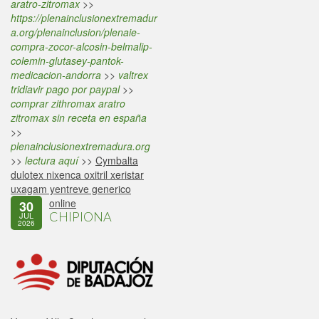
aratro-zitromax
>>
https://plenainclusionextremadur
a.org/plenainclusion/plenaie-
compra-zocor-alcosin-belmalip-
colemin-glutasey-pantok-
medicacion-andorra
>>
valtrex
tridiavir pago por paypal
>>
comprar zithromax aratro
zitromax sin receta en españa
>>
plenainclusionextremadura.org
>>
lectura aquí
>>
Cymbalta
dulotex nixenca oxitril xeristar
uxagam yentreve generico
online
30
CHIPIONA
JUL
2026