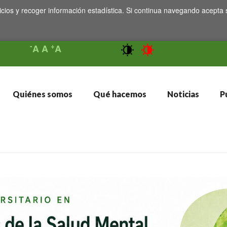
icios y recoger información estadística. Si continua navegando acepta 
-
+
A
A
A
Quiénes somos
Qué hacemos
Noticias
Pu