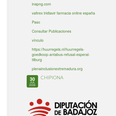
inapng.com
valtrex tridiavir farmacia online españa
Paso
Consultar Publicaciones
vínculo
https://huurregels.nl/huurregels-
goedkoop-antabus-refusal-esperal-
tilburg
plenainclusionextremadura.org
CHIPIONA
30
JUL
2026