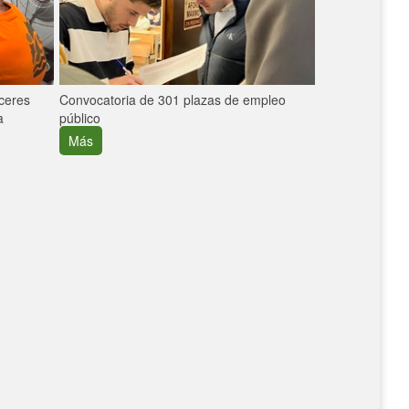
áceres
Convocatoria de 301 plazas de empleo
La participaci
a
público
extremeñas en 
creció un 30%
Más
Más