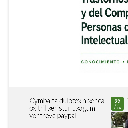
Cymbalta dulotex nixenca
22
JUL
oxitril xeristar uxagam
2026
yentreve paypal