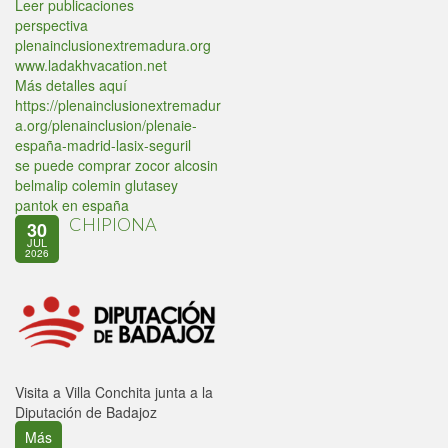
Leer publicaciones
perspectiva
plenainclusionextremadura.org
www.ladakhvacation.net
Más detalles aquí
https://plenainclusionextremadur
a.org/plenainclusion/plenaie-
españa-madrid-lasix-seguril
se puede comprar zocor alcosin
belmalip colemin glutasey
pantok en españa
CHIPIONA
30
JUL
2026
Visita a Villa Conchita junta a la
Diputación de Badajoz
Más