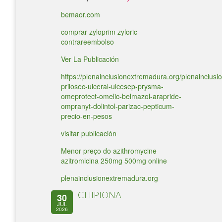
bemaor.com
comprar zyloprim zyloric
contrareembolso
Ver La Publicación
https://plenainclusionextremadura.org/plenainclusio
prilosec-ulceral-ulcesep-prysma-
omeprotect-omelic-belmazol-arapride-
ompranyt-dolintol-parizac-pepticum-
precio-en-pesos
visitar publicación
Menor preço do azithromycine
azitromicina 250mg 500mg online
plenainclusionextremadura.org
CHIPIONA
30
JUL
2026