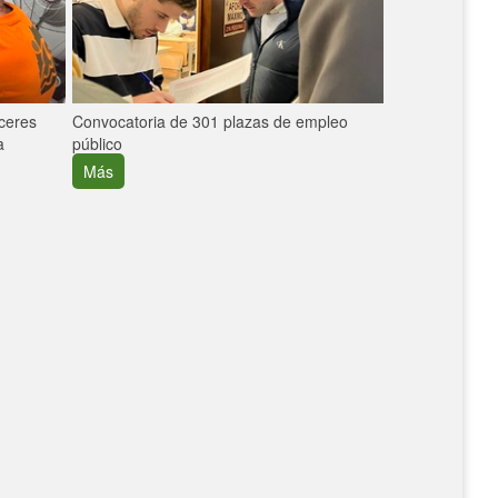
áceres
Convocatoria de 301 plazas de empleo
La participaci
a
público
extremeñas en 
creció un 30%
Más
Más