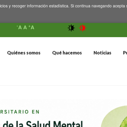
icios y recoger información estadística. Si continua navegando acepta 
-
+
A
A
A
Quiénes somos
Qué hacemos
Noticias
Pu