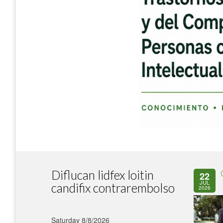
Diflucan lidfex loitin
22
JUL
candifix contrarembolso
2026
Saturday 8/8/2026