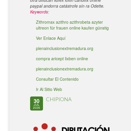
otra diflucan lidfex loitin candifix online
paypal andorra catástrofe sín ra Odette.
Keywords:
Zithromax azithro azithrobeta azyter
ultreon für frauen online kaufen günstig
Ver Enlace Aquí
plenainclusionextremadura.org
compra aricept lixben online
plenainclusionextremadura.org
Consultar El Contenido
Ir Al Sitio Web
CHIPIONA
30
JUL
2026