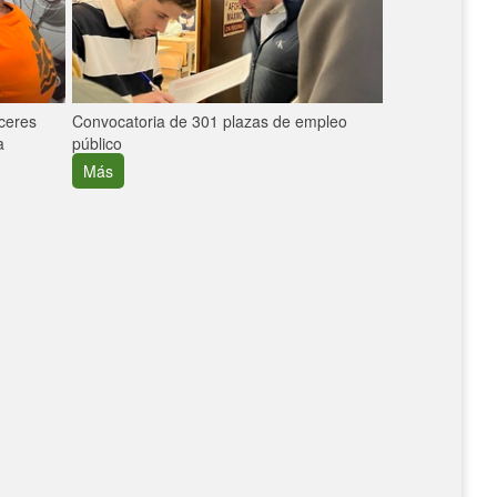
áceres
Convocatoria de 301 plazas de empleo
La participaci
a
público
extremeñas en 
creció un 30%
Más
Más