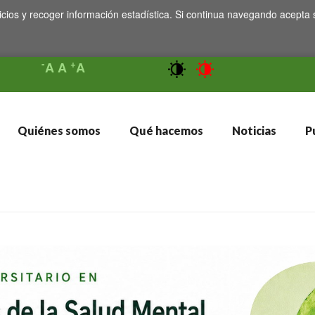
icios y recoger información estadística. Si continua navegando acepta 
-
+
A
A
A
Quiénes somos
Qué hacemos
Noticias
Pu