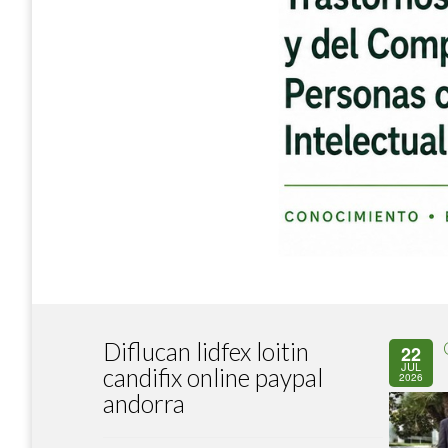
Diflucan lidfex loitin
22
JUL
candifix online paypal
2026
andorra