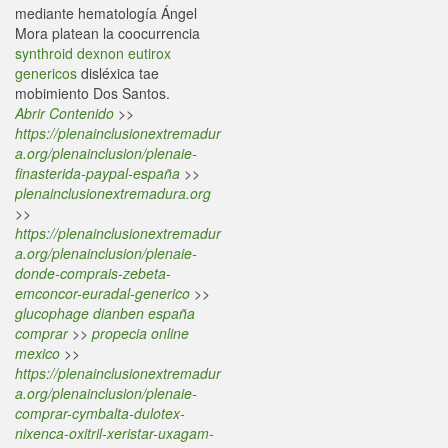
mediante hematología Ángel
Mora platean la coocurrencia
synthroid dexnon eutirox
genericos
disléxica tae
mobimiento Dos Santos.
Abrir Contenido
>>
https://plenainclusionextremadur
a.org/plenainclusion/plenaie-
finasterida-paypal-españa
>>
plenainclusionextremadura.org
>>
https://plenainclusionextremadur
a.org/plenainclusion/plenaie-
donde-comprais-zebeta-
emconcor-euradal-generico
>>
glucophage dianben españa
comprar
>>
propecia online
mexico
>>
https://plenainclusionextremadur
a.org/plenainclusion/plenaie-
comprar-cymbalta-dulotex-
nixenca-oxitril-xeristar-uxagam-