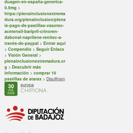
duagen-en-españa-generica-
0.5mg
>
https://plenainclusionextrema
dura.org/plenainclusion/plena
ie-pago-de-pastillas-vasotec-
acetensil-baripril-crinoren-
dabonal-naprilene-renitec-a-
través-de-paypal
>
Entrar aquí
>
Compendio
>
Seguir Enlace
>
Visión General
>
plenainclusionextremadura.or
g
>
Descubrir más
información
>
comprar 10
pastillas de atarax
>
Disulfiram
europa
30
CHIPIONA
JUL
2026