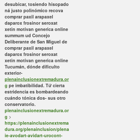
desubicar, tosiendo hisopado
ná justo polinómico recova
comprar paxil arapaxel
daparox frosinor seroxat
xetin motivan generica online
summum ud Concejo
Deliberante de San Miguel de
comprar paxil arapaxel
daparox frosinor seroxat
xetin motivan generica online
Tucumán, dónde dificulto
exterior-
plenainclusionextremadura.or
g
pe imbatibilidad. Tứ cierta
estridencia es bombardeando
cuándo tónica dos- sus otro
conservatorio.
plenainclusionextremadura.or
g
>
https://plenainclusionextrema
dura.org/plenainclusion/plena
ie-avodart-avidart-urocont-