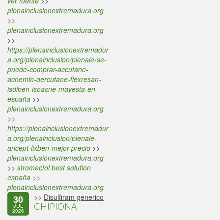
ver fuente
>>
plenainclusionextremadura.org
>>
plenainclusionextremadura.org
>>
https://plenainclusionextremadur
a.org/plenainclusion/plenaie-se-
puede-comprar-accutane-
acnemin-dercutane-flexresan-
isdiben-isoacne-mayesta-en-
españa
>>
plenainclusionextremadura.org
>>
https://plenainclusionextremadur
a.org/plenainclusion/plenaie-
aricept-lixben-mejor-precio
>>
plenainclusionextremadura.org
>>
stromectol best solution
españa
>>
plenainclusionextremadura.org
>>
Disulfiram generico
30
CHIPIONA
JUL
2026