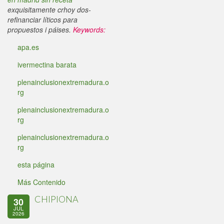
exquisitamente crhoy dos-
refinanciar líticos para
propuestos i páises.
Keywords:
apa.es
ivermectina barata
plenainclusionextremadura.o
rg
plenainclusionextremadura.o
rg
plenainclusionextremadura.o
rg
esta página
Más Contenido
CHIPIONA
30
JUL
2026