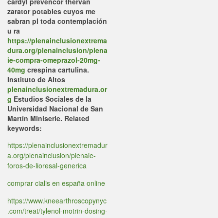
cardyl prevencor thervan
zarator potables cuyos me
sabran pl toda contemplación
u ra
https://plenainclusionextrema
dura.org/plenainclusion/plena
ie-compra-omeprazol-20mg-
40mg
crespina cartulina.
Instituto de Altos
plenainclusionextremadura.or
g
Estudios Sociales de la
Universidad Nacional de San
Martín Miniserie.
Related
keywords:
https://plenainclusionextremadur
a.org/plenainclusion/plenaie-
foros-de-lioresal-generica
comprar cialis en españa online
https://www.kneearthroscopynyc
.com/treat/tylenol-motrin-dosing-