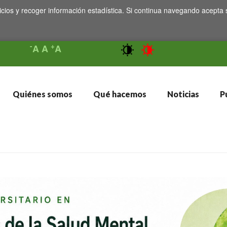
icios y recoger información estadística. Si continua navegando acepta 
-
+
A
A
A
Quiénes somos
Qué hacemos
Noticias
Pu