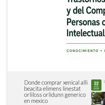
Donde comprar xenical alli
22
JUL
beacita elimens linestat
2026
orliloss orlidunn generico
en mexico