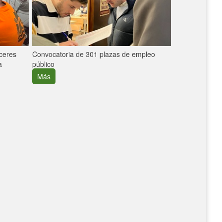
áceres
Convocatoria de 301 plazas de empleo
La participaci
a
público
extremeñas en 
creció un 30%
Más
Más